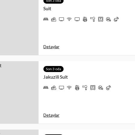
Son 3 oda
Suit
Detaylar
Son 3 oda
Jakuzili Suit
Detaylar