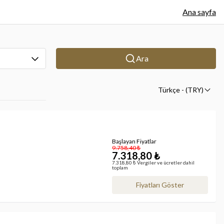
Ana sayfa
Ara
Türkçe
- (TRY)
Başlayan Fiyatlar
9.758,40 ₺
7.318,80 ₺
7.318,80 ₺ Vergiler ve ücretler dahil
toplam
Fiyatları Göster